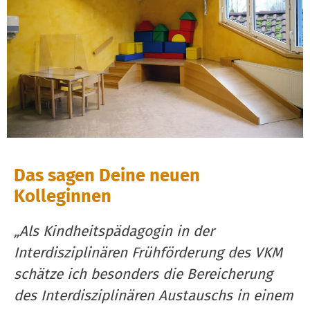
Das sagen Deine neuen
Kolleginnen
„Als Kindheitspädagogin in der
„
Interdisziplinären Frühförderung des VKM
schätze ich besonders die Bereicherung
h
des Interdisziplinären Austauschs in einem
I