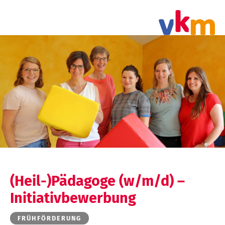
(Heil-)Pädagoge (w/m/d) –
Initiativbewerbung
FRÜHFÖRDERUNG