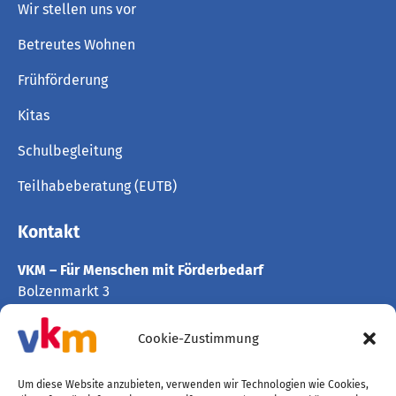
Wir stellen uns vor
Betreutes Wohnen
Frühförderung
Kitas
Schulbegleitung
Teilhabeberatung (EUTB)
Kontakt
VKM – Für Menschen mit Förderbedarf
Bolzenmarkt 3
33397 Rietberg
Tel. 05244 405764-80
Cookie-Zustimmung
Fax 05244 405764-89
info@vkmgt.de
Um diese Website anzubieten, verwenden wir Technologien wie Cookies,