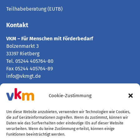
Teilhabeberatung (EUTB)
Kontakt
VKM – Für Menschen mit Förderbedarf
Bolzenmarkt 3
33397 Rietberg
Tel. 05244 405764-80
Fax 05244 405764-89
info@vkmgt.de
Kontaktpersonen und Bürozeiten
Cookie-Zustimmung
Spenden
Um diese Website anzubieten, verwenden wir Technologien wie Cookies,
Rechtliches
die auf Geräteinformationen zugreifen. Wenn du zustimmst, können wir
Daten wie das Surfverhalten oder eindeutige IDs auf dieser Website
verarbeiten. Wenn du keine Zustimmung erteilst, können einige
Cookies
Funktionen beeinträchtigt werden.